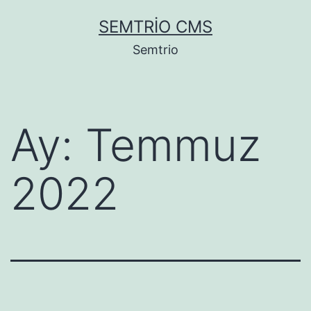
İçeriğe
SEMTRIO CMS
geç
Semtrio
Ay:
Temmuz
2022