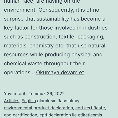
human race, are having on the
environment. Consequently, it is of no
surprise that sustainability has become a
key factor for those involved in industries
such as construction, textile, packaging,
materials, chemistry etc. that use natural
resources while producing physical and
chemical waste throughout their
How
operations…
Okumaya devam et
to
get
Yayım tarihi
Temmuz 26, 2022
an
Articles
,
English
olarak sınıflandırılmış
EPD
environmental product declaration
,
epd certificate
,
epd certification
,
epd declaration
ile etiketlenmiş
Certification,