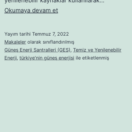
yenilenebilir kaynaklar kullanılarak…
Temiz
Okumaya devam et
ve
Yenilenebilir
Yayım tarihi
Temmuz 7, 2022
Enerji
Makaleler
olarak sınıflandırılmış
Üretmek:
Güneş Enerji Santralleri (GES)
,
Temiz ve Yenilenebilir
Enerji
,
türkiye'nin güneş enerjisi
ile etiketlenmiş
Güneş
Enerji
Santralleri