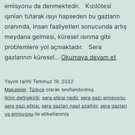
emisyonu da denmektedir. Kızılötesi
ışınları tutarak ısıyı hapseden bu gazların
oranında, insan faaliyetleri sonucunda artış
meydana gelmesi, küresel ısınma gibi
problemlere yol açmaktadır. Sera
Sera
gazlarının küresel…
Okumaya devam et
Etkisi
Yapan
Yayım tarihi
Temmuz 19, 2022
Gazlar
Makaleler
,
Türkçe
olarak sınıflandırılmış
Nelerd
iklim değişikliği
,
sera etkisi nedir
,
sera gazı emisyonu
,
sera gazı etkisi
,
sera gazları nasıl azaltılır
,
sera gazları
ve
ve emisyonu
ile etiketlenmiş
Nasıl
Azaltılı