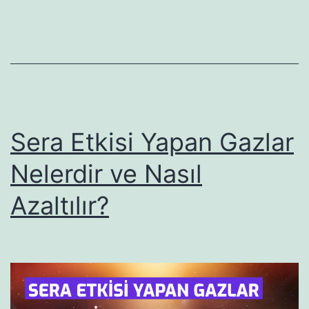
Why
is
it
important?
Sera Etkisi Yapan Gazlar
Nelerdir ve Nasıl
Azaltılır?