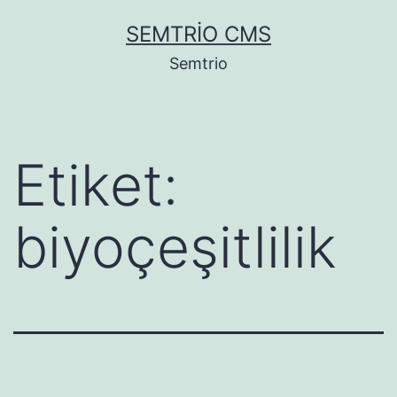
İçeriğe
SEMTRIO CMS
geç
Semtrio
Etiket:
biyoçeşitlilik