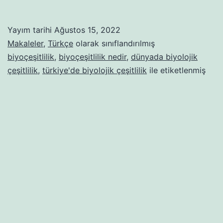
Nedir
ve
Yayım tarihi
Ağustos 15, 2022
Neden
Makaleler
,
Türkçe
olarak sınıflandırılmış
Önemlidir?
biyoçeşitlilik
,
biyoçeşitlilik nedir
,
dünyada biyolojik
çeşitlilik
,
türkiye'de biyolojik çeşitlilik
ile etiketlenmiş