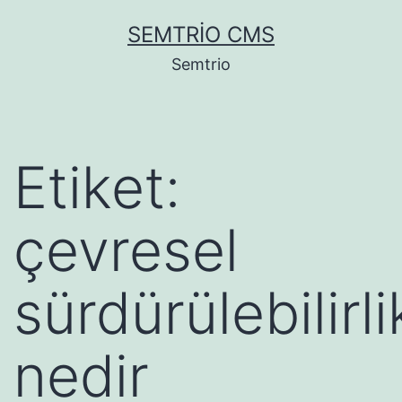
İçeriğe
SEMTRIO CMS
geç
Semtrio
Etiket:
çevresel
sürdürülebilirli
nedir