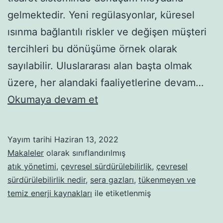
gelmektedir. Yeni regülasyonlar, küresel
ısınma bağlantılı riskler ve değişen müşteri
tercihleri bu dönüşüme örnek olarak
sayılabilir. Uluslararası alan başta olmak
üzere, her alandaki faaliyetlerine devam…
Çevresel
Okumaya devam et
Sürdürülebilirlik:
Tanımı
Yayım tarihi
Haziran 13, 2022
ve
Makaleler
olarak sınıflandırılmış
Kapsadığı
atık yönetimi
,
çevresel sürdürülebilirlik
,
çevresel
sürdürülebilirlik nedir
,
sera gazları
,
tükenmeyen ve
Alanlar
temiz enerji kaynakları
ile etiketlenmiş