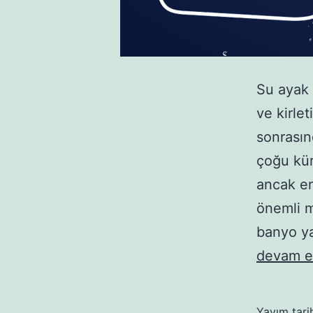
Su ayak 
ve kirle
sonrasın
çoğu kür
ancak en
önemli m
banyo y
devam e
Yayım tari