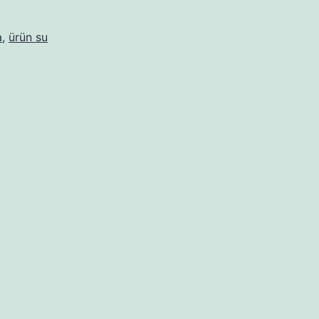
a
,
ürün su