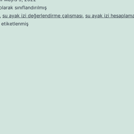
Hesaplama
larak sınıflandırılmış
,
su ayak izi değerlendirme çalışması
,
su ayak izi hesaplam
 etiketlenmiş