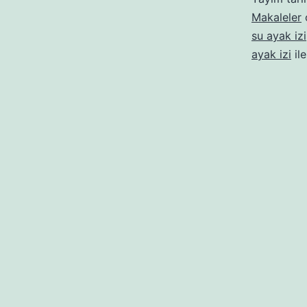
Makaleler
o
su ayak izi
ayak izi
ile