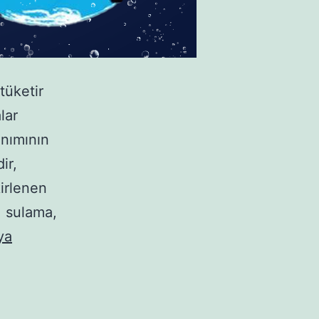
tüketir
lar
anımının
ir,
irlenen
, sulama,
ya