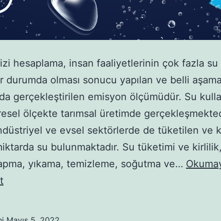
izi hesaplama, insan faaliyetlerinin çok fazla su 
tir durumda olması sonucu yapılan ve belli aşama
da gerçekleştirilen emisyon ölçümüdür. Su kull
esel ölçekte tarımsal üretimde gerçekleşmekted
düstriyel ve evsel sektörlerde de tüketilen ve k
iktarda su bulunmaktadır. Su tüketimi ve kirlilik
apma, yıkama, temizleme, soğutma ve…
Okuma
Su
t
Ayak
İzi
hi
Mayıs 5, 2022