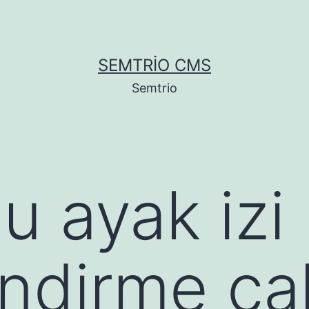
SEMTRIO CMS
Semtrio
u ayak izi
ndirme ça