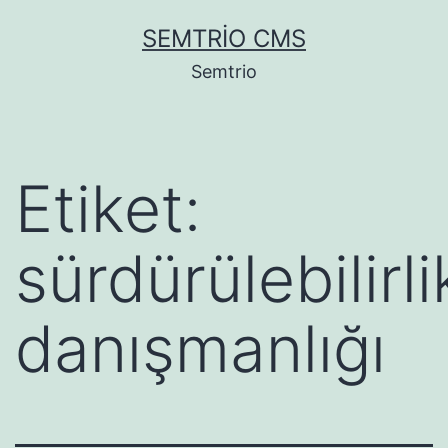
İçeriğe
SEMTRIO CMS
geç
Semtrio
Etiket:
sürdürülebilirli
danışmanlığı