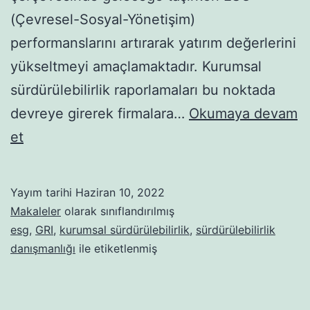
(Çevresel-Sosyal-Yönetişim)
performanslarını artırarak yatırım değerlerini
yükseltmeyi amaçlamaktadır. Kurumsal
sürdürülebilirlik raporlamaları bu noktada
devreye girerek firmalara…
Okumaya devam
Kurumsal
et
Sürdürülebilirlik
Nedir
Yayım tarihi
Haziran 10, 2022
ve
Makaleler
olarak sınıflandırılmış
Boyutları
esg
,
GRI
,
kurumsal sürdürülebilirlik
,
sürdürülebilirlik
danışmanlığı
ile etiketlenmiş
Nelerdir?